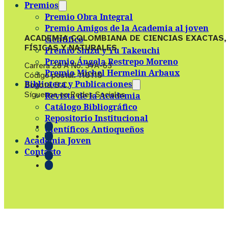
Premios
Premio Obra Integral
Premio Amigos de la Academia al joven
ACADEMIA COLOMBIANA DE CIENCIAS EXACTAS,
científico
FÍSICAS Y NATURALES
Premio Shizu y Yu Takeuchi
Premio Ángela Restrepo Moreno
Carrera 28 A No. 39A-63
Premio Michel Hermelin Arbaux
Código postal: 110110
Biblioteca y Publicaciones
Bogotá, D.C.
Síguenos en Redes Sociales
Revista de la Academia
Catálogo Bibliográfico
Repositorio Institucional
Científicos Antioqueños
Academia Joven
Contacto