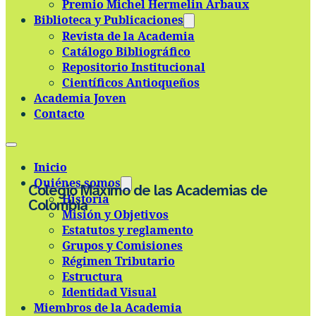
Premio Michel Hermelin Arbaux
Skip to main content
Skip to footer
Biblioteca y Publicaciones
Revista de la Academia
Catálogo Bibliográfico
Repositorio Institucional
Científicos Antioqueños
Academia Joven
Contacto
Inicio
Quiénes somos
Colegio Máximo de las Academias de
Historia
Colombia
Misión y Objetivos
Estatutos y reglamento
Grupos y Comisiones
Régimen Tributario
Estructura
Identidad Visual
Miembros de la Academia