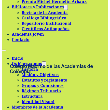
Premio Michel Hermelin Arbaux
Skip to main content
Skip to footer
Biblioteca y Publicaciones
Revista de la Academia
Catálogo Bibliográfico
Repositorio Institucional
Científicos Antioqueños
Academia Joven
Contacto
Inicio
Quiénes somos
Colegio Máximo de las Academias de
Historia
Colombia
Misión y Objetivos
Estatutos y reglamento
Grupos y Comisiones
Régimen Tributario
Estructura
Identidad Visual
Miembros de la Academia