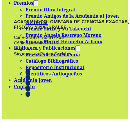
Premios
Premio Obra Integral
Premio Amigos de la Academia al joven
ACADEMIA COLOMBIANA DE CIENCIAS EXACTAS,
científico
FÍSICAS Y NATURALES
Premio Shizu y Yu Takeuchi
Premio Ángela Restrepo Moreno
Carrera 28 A No. 39A-63
Premio Michel Hermelin Arbaux
Código postal: 110110
Biblioteca y Publicaciones
Bogotá, D.C.
Síguenos en Redes Sociales
Revista de la Academia
Catálogo Bibliográfico
Repositorio Institucional
Científicos Antioqueños
Academia Joven
Contacto