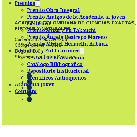
Premios
Premio Obra Integral
Premio Amigos de la Academia al joven
ACADEMIA COLOMBIANA DE CIENCIAS EXACTAS,
científico
FÍSICAS Y NATURALES
Premio Shizu y Yu Takeuchi
Premio Ángela Restrepo Moreno
Carrera 28 A No. 39A-63
Premio Michel Hermelin Arbaux
Código postal: 110110
Biblioteca y Publicaciones
Bogotá, D.C.
Síguenos en Redes Sociales
Revista de la Academia
Catálogo Bibliográfico
Repositorio Institucional
Científicos Antioqueños
Academia Joven
Contacto