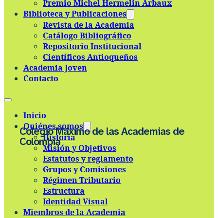
Premio Michel Hermelin Arbaux
Skip to main content
Skip to footer
Biblioteca y Publicaciones
Revista de la Academia
Catálogo Bibliográfico
Repositorio Institucional
Científicos Antioqueños
Academia Joven
Contacto
Inicio
Quiénes somos
Colegio Máximo de las Academias de
Historia
Colombia
Misión y Objetivos
Estatutos y reglamento
Grupos y Comisiones
Régimen Tributario
Estructura
Identidad Visual
Miembros de la Academia