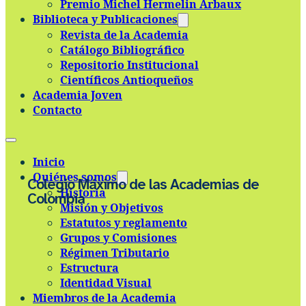
Premio Michel Hermelin Arbaux
Skip to main content
Skip to footer
Biblioteca y Publicaciones
Revista de la Academia
Catálogo Bibliográfico
Repositorio Institucional
Científicos Antioqueños
Academia Joven
Contacto
Inicio
Quiénes somos
Colegio Máximo de las Academias de
Historia
Colombia
Misión y Objetivos
Estatutos y reglamento
Grupos y Comisiones
Régimen Tributario
Estructura
Identidad Visual
Miembros de la Academia