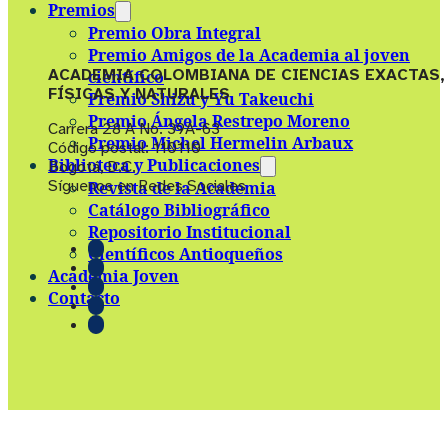
Premios
Premio Obra Integral
Premio Amigos de la Academia al joven
ACADEMIA COLOMBIANA DE CIENCIAS EXACTAS,
científico
FÍSICAS Y NATURALES
Premio Shizu y Yu Takeuchi
Premio Ángela Restrepo Moreno
Carrera 28 A No. 39A-63
Premio Michel Hermelin Arbaux
Código postal: 110110
Biblioteca y Publicaciones
Bogotá, D.C.
Síguenos en Redes Sociales
Revista de la Academia
Catálogo Bibliográfico
Repositorio Institucional
Científicos Antioqueños
Academia Joven
Contacto