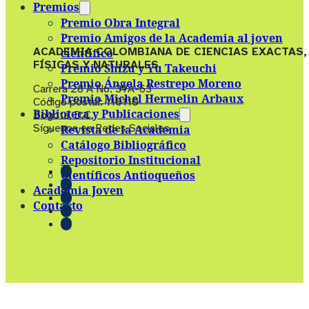
Premios
Premio Obra Integral
Premio Amigos de la Academia al joven
ACADEMIA COLOMBIANA DE CIENCIAS EXACTAS,
científico
FÍSICAS Y NATURALES
Premio Shizu y Yu Takeuchi
Premio Ángela Restrepo Moreno
Carrera 28 A No. 39A-63
Premio Michel Hermelin Arbaux
Código postal: 110110
Biblioteca y Publicaciones
Bogotá, D.C.
Síguenos en Redes Sociales
Revista de la Academia
Catálogo Bibliográfico
Repositorio Institucional
Científicos Antioqueños
Academia Joven
Contacto