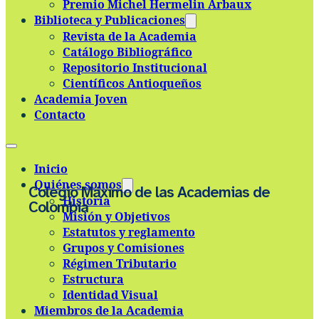
Premio Michel Hermelin Arbaux
Skip to main content
Skip to footer
Biblioteca y Publicaciones
Revista de la Academia
Catálogo Bibliográfico
Repositorio Institucional
Científicos Antioqueños
Academia Joven
Contacto
Inicio
Quiénes somos
Colegio Máximo de las Academias de
Historia
Colombia
Misión y Objetivos
Estatutos y reglamento
Grupos y Comisiones
Régimen Tributario
Estructura
Identidad Visual
Miembros de la Academia