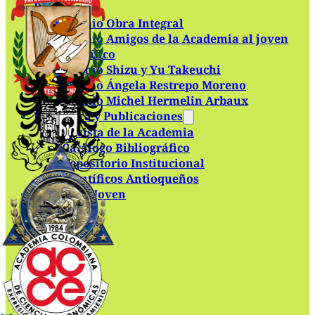
Premios
Premio Obra Integral
Premio Amigos de la Academia al joven
científico
Premio Shizu y Yu Takeuchi
Premio Ángela Restrepo Moreno
Premio Michel Hermelin Arbaux
Biblioteca y Publicaciones
Revista de la Academia
Catálogo Bibliográfico
Repositorio Institucional
Científicos Antioqueños
Academia Joven
Contacto