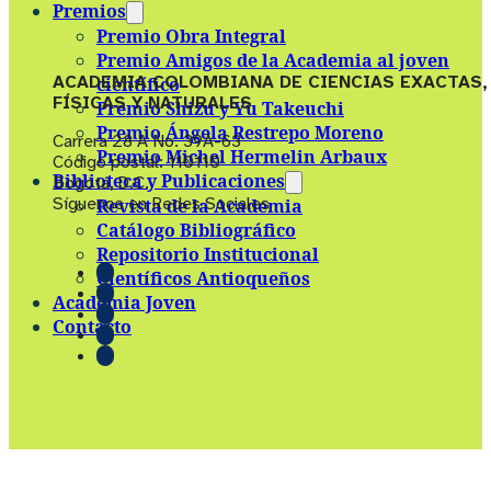
Premios
Premio Obra Integral
Premio Amigos de la Academia al joven
ACADEMIA COLOMBIANA DE CIENCIAS EXACTAS,
científico
FÍSICAS Y NATURALES
Premio Shizu y Yu Takeuchi
Premio Ángela Restrepo Moreno
Carrera 28 A No. 39A-63
Premio Michel Hermelin Arbaux
Código postal: 110110
Biblioteca y Publicaciones
Bogotá, D.C.
Síguenos en Redes Sociales
Revista de la Academia
Catálogo Bibliográfico
Repositorio Institucional
Científicos Antioqueños
Academia Joven
Contacto