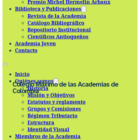
Premio Michel Hermelin Arbaux
Skip to main content
Skip to footer
Biblioteca y Publicaciones
Revista de la Academia
Catálogo Bibliográfico
Repositorio Institucional
Científicos Antioqueños
Academia Joven
Contacto
Inicio
Quiénes somos
Colegio Máximo de las Academias de
Historia
Colombia
Misión y Objetivos
Estatutos y reglamento
Grupos y Comisiones
Régimen Tributario
Estructura
Identidad Visual
Miembros de la Academia