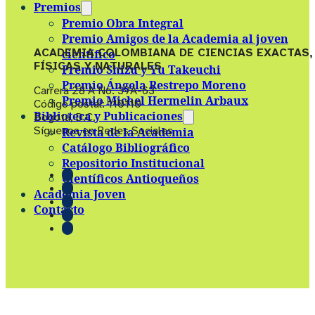
Premios
Premio Obra Integral
Premio Amigos de la Academia al joven
ACADEMIA COLOMBIANA DE CIENCIAS EXACTAS,
científico
FÍSICAS Y NATURALES
Premio Shizu y Yu Takeuchi
Premio Ángela Restrepo Moreno
Carrera 28 A No. 39A-63
Premio Michel Hermelin Arbaux
Código postal: 110110
Biblioteca y Publicaciones
Bogotá, D.C.
Síguenos en Redes Sociales
Revista de la Academia
Catálogo Bibliográfico
Repositorio Institucional
Científicos Antioqueños
Academia Joven
Contacto