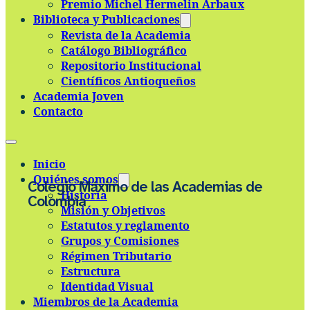
Premio Michel Hermelin Arbaux
Skip to main content
Skip to footer
Biblioteca y Publicaciones
Revista de la Academia
Catálogo Bibliográfico
Repositorio Institucional
Científicos Antioqueños
Academia Joven
Contacto
Inicio
Quiénes somos
Colegio Máximo de las Academias de
Historia
Colombia
Misión y Objetivos
Estatutos y reglamento
Grupos y Comisiones
Régimen Tributario
Estructura
Identidad Visual
Miembros de la Academia