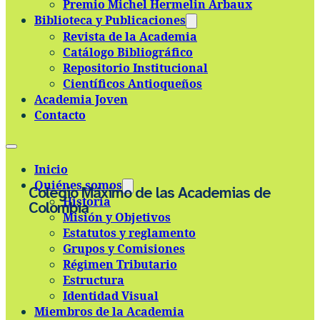
Premio Michel Hermelin Arbaux
Skip to main content
Skip to footer
Biblioteca y Publicaciones
Revista de la Academia
Catálogo Bibliográfico
Repositorio Institucional
Científicos Antioqueños
Academia Joven
Contacto
Inicio
Quiénes somos
Colegio Máximo de las Academias de
Historia
Colombia
Misión y Objetivos
Estatutos y reglamento
Grupos y Comisiones
Régimen Tributario
Estructura
Identidad Visual
Miembros de la Academia