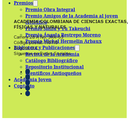
Premios
Premio Obra Integral
Premio Amigos de la Academia al joven
ACADEMIA COLOMBIANA DE CIENCIAS EXACTAS,
científico
FÍSICAS Y NATURALES
Premio Shizu y Yu Takeuchi
Premio Ángela Restrepo Moreno
Carrera 28 A No. 39A-63
Premio Michel Hermelin Arbaux
Código postal: 110110
Biblioteca y Publicaciones
Bogotá, D.C.
Síguenos en Redes Sociales
Revista de la Academia
Catálogo Bibliográfico
Repositorio Institucional
Científicos Antioqueños
Academia Joven
Contacto