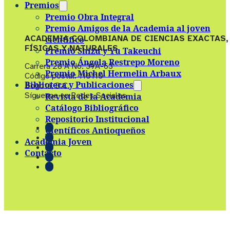
Premios
Premio Obra Integral
Premio Amigos de la Academia al joven
ACADEMIA COLOMBIANA DE CIENCIAS EXACTAS,
científico
FÍSICAS Y NATURALES
Premio Shizu y Yu Takeuchi
Premio Ángela Restrepo Moreno
Carrera 28 A No. 39A-63
Premio Michel Hermelin Arbaux
Código postal: 110110
Biblioteca y Publicaciones
Bogotá, D.C.
Síguenos en Redes Sociales
Revista de la Academia
Catálogo Bibliográfico
Repositorio Institucional
Científicos Antioqueños
Academia Joven
Contacto