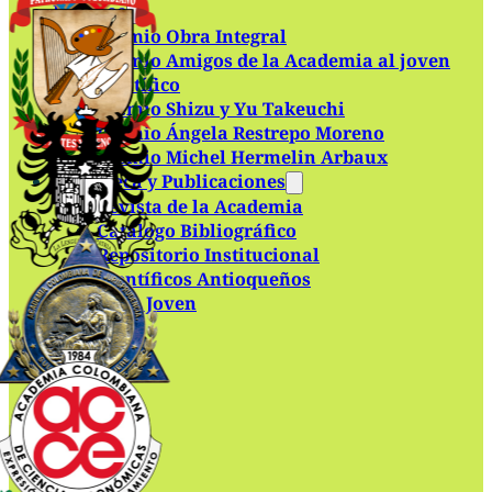
Premios
Premio Obra Integral
Premio Amigos de la Academia al joven
científico
Premio Shizu y Yu Takeuchi
Premio Ángela Restrepo Moreno
Premio Michel Hermelin Arbaux
Biblioteca y Publicaciones
Revista de la Academia
Catálogo Bibliográfico
Repositorio Institucional
Científicos Antioqueños
Academia Joven
Contacto