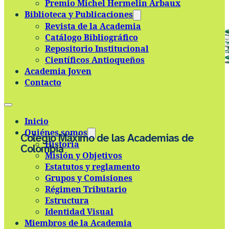
Premio Michel Hermelin Arbaux
Skip to main content
Skip to footer
Biblioteca y Publicaciones
Revista de la Academia
Catálogo Bibliográfico
Repositorio Institucional
Científicos Antioqueños
Academia Joven
Contacto
Inicio
Quiénes somos
Colegio Máximo de las Academias de
Historia
Colombia
Misión y Objetivos
Estatutos y reglamento
Grupos y Comisiones
Régimen Tributario
Estructura
Identidad Visual
Miembros de la Academia