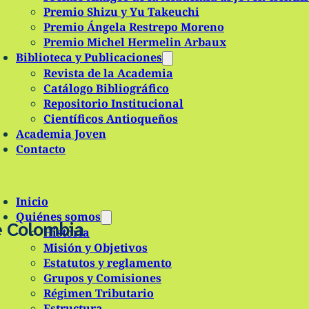
Premio Shizu y Yu Takeuchi
Premio Ángela Restrepo Moreno
Premio Michel Hermelin Arbaux
Biblioteca y Publicaciones
Revista de la Academia
Catálogo Bibliográfico
Repositorio Institucional
Científicos Antioqueños
Academia Joven
Contacto
Inicio
Quiénes somos
e Colombia
Historia
Misión y Objetivos
Estatutos y reglamento
Grupos y Comisiones
Régimen Tributario
Estructura