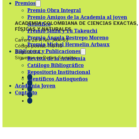
Premios
Premio Obra Integral
Premio Amigos de la Academia al joven
ACADEMIA COLOMBIANA DE CIENCIAS EXACTAS,
científico
FÍSICAS Y NATURALES
Premio Shizu y Yu Takeuchi
Premio Ángela Restrepo Moreno
Carrera 28 A No. 39A-63
Premio Michel Hermelin Arbaux
Código postal: 110110
Biblioteca y Publicaciones
Bogotá, D.C.
Síguenos en Redes Sociales
Revista de la Academia
Catálogo Bibliográfico
Repositorio Institucional
Científicos Antioqueños
Academia Joven
Contacto