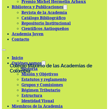
Premio Michel Hermelin Arbaux
Skip to main content
Skip to footer
Biblioteca y Publicaciones
Revista de la Academia
Catálogo Bibliográfico
Repositorio Institucional
Científicos Antioqueños
Academia Joven
Contacto
Inicio
Quiénes somos
Colegio Máximo de las Academias de
Historia
Colombia
Misión y Objetivos
Estatutos y reglamento
Grupos y Comisiones
Régimen Tributario
Estructura
Identidad Visual
Miembros de la Academia