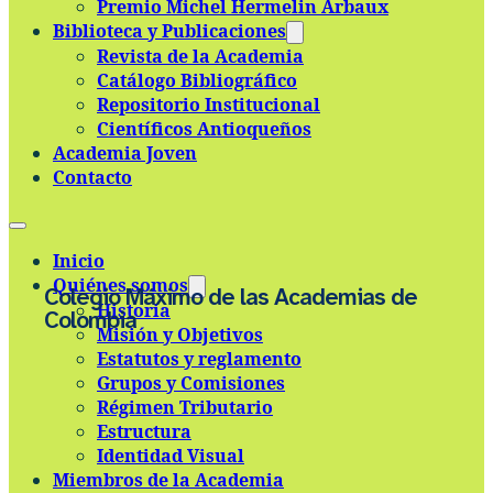
Premio Michel Hermelin Arbaux
Skip to main content
Skip to footer
Biblioteca y Publicaciones
Revista de la Academia
Catálogo Bibliográfico
Repositorio Institucional
Científicos Antioqueños
Academia Joven
Contacto
Inicio
Quiénes somos
Colegio Máximo de las Academias de
Historia
Colombia
Misión y Objetivos
Estatutos y reglamento
Grupos y Comisiones
Régimen Tributario
Estructura
Identidad Visual
Miembros de la Academia