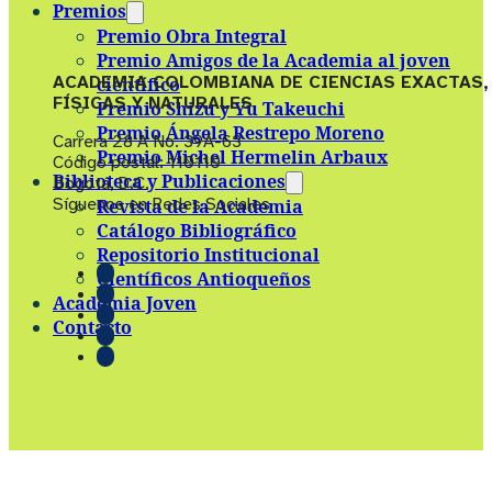
Premios
Premio Obra Integral
Premio Amigos de la Academia al joven
ACADEMIA COLOMBIANA DE CIENCIAS EXACTAS,
científico
FÍSICAS Y NATURALES
Premio Shizu y Yu Takeuchi
Premio Ángela Restrepo Moreno
Carrera 28 A No. 39A-63
Premio Michel Hermelin Arbaux
Código postal: 110110
Biblioteca y Publicaciones
Bogotá, D.C.
Síguenos en Redes Sociales
Revista de la Academia
Catálogo Bibliográfico
Repositorio Institucional
Científicos Antioqueños
Academia Joven
Contacto