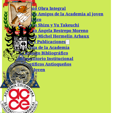
Premios
Premio Obra Integral
Premio Amigos de la Academia al joven
científico
Premio Shizu y Yu Takeuchi
Premio Ángela Restrepo Moreno
Premio Michel Hermelin Arbaux
Biblioteca y Publicaciones
Revista de la Academia
Catálogo Bibliográfico
Repositorio Institucional
Científicos Antioqueños
Academia Joven
Contacto