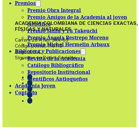
Premios
Premio Obra Integral
Premio Amigos de la Academia al joven
ACADEMIA COLOMBIANA DE CIENCIAS EXACTAS,
científico
FÍSICAS Y NATURALES
Premio Shizu y Yu Takeuchi
Premio Ángela Restrepo Moreno
Carrera 28 A No. 39A-63
Premio Michel Hermelin Arbaux
Código postal: 110110
Biblioteca y Publicaciones
Bogotá, D.C.
Síguenos en Redes Sociales
Revista de la Academia
Catálogo Bibliográfico
Repositorio Institucional
Científicos Antioqueños
Academia Joven
Contacto