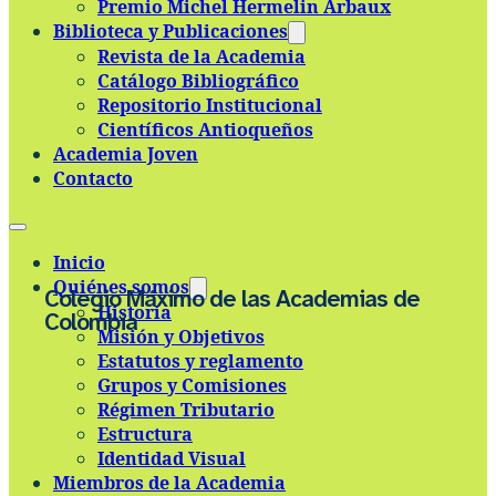
Premio Michel Hermelin Arbaux
Skip to main content
Skip to footer
Biblioteca y Publicaciones
Revista de la Academia
Catálogo Bibliográfico
Repositorio Institucional
Científicos Antioqueños
Academia Joven
Contacto
Inicio
Quiénes somos
Colegio Máximo de las Academias de
Historia
Colombia
Misión y Objetivos
Estatutos y reglamento
Grupos y Comisiones
Régimen Tributario
Estructura
Identidad Visual
Miembros de la Academia