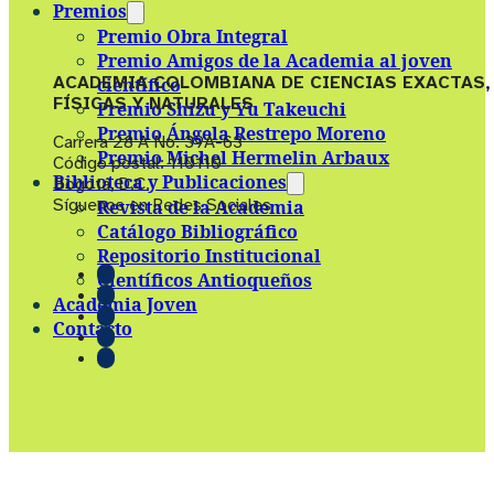
Premios
Premio Obra Integral
Premio Amigos de la Academia al joven
ACADEMIA COLOMBIANA DE CIENCIAS EXACTAS,
científico
FÍSICAS Y NATURALES
Premio Shizu y Yu Takeuchi
Premio Ángela Restrepo Moreno
Carrera 28 A No. 39A-63
Premio Michel Hermelin Arbaux
Código postal: 110110
Biblioteca y Publicaciones
Bogotá, D.C.
Síguenos en Redes Sociales
Revista de la Academia
Catálogo Bibliográfico
Repositorio Institucional
Científicos Antioqueños
Academia Joven
Contacto