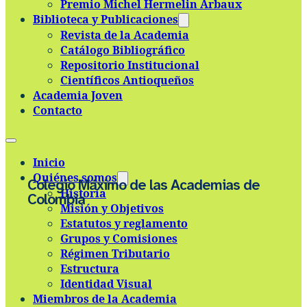
Premio Michel Hermelin Arbaux
Skip to main content
Skip to footer
Biblioteca y Publicaciones
Revista de la Academia
Catálogo Bibliográfico
Repositorio Institucional
Científicos Antioqueños
Academia Joven
Contacto
Inicio
Quiénes somos
Colegio Máximo de las Academias de
Historia
Colombia
Misión y Objetivos
Estatutos y reglamento
Grupos y Comisiones
Régimen Tributario
Estructura
Identidad Visual
Miembros de la Academia