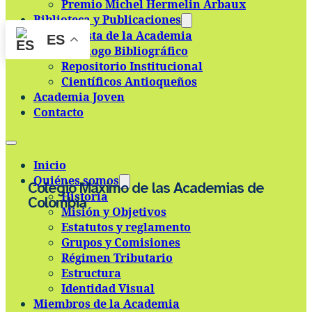
Premio Michel Hermelin Arbaux
Skip to main content
Skip to footer
Biblioteca y Publicaciones
Revista de la Academia
ES
Catálogo Bibliográfico
Repositorio Institucional
Científicos Antioqueños
Academia Joven
Contacto
Inicio
Quiénes somos
Colegio Máximo de las Academias de
Historia
Colombia
Misión y Objetivos
Estatutos y reglamento
Grupos y Comisiones
Régimen Tributario
Estructura
Identidad Visual
Miembros de la Academia