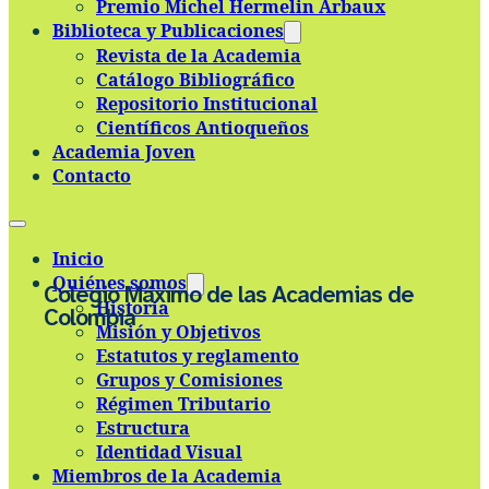
Premio Michel Hermelin Arbaux
Skip to main content
Skip to footer
Biblioteca y Publicaciones
Revista de la Academia
Catálogo Bibliográfico
Repositorio Institucional
Científicos Antioqueños
Academia Joven
Contacto
Inicio
Quiénes somos
Colegio Máximo de las Academias de
Historia
Colombia
Misión y Objetivos
Estatutos y reglamento
Grupos y Comisiones
Régimen Tributario
Estructura
Identidad Visual
Miembros de la Academia