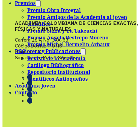
Premios
Premio Obra Integral
Premio Amigos de la Academia al joven
ACADEMIA COLOMBIANA DE CIENCIAS EXACTAS,
científico
FÍSICAS Y NATURALES
Premio Shizu y Yu Takeuchi
Premio Ángela Restrepo Moreno
Carrera 28 A No. 39A-63
Premio Michel Hermelin Arbaux
Código postal: 110110
Biblioteca y Publicaciones
Bogotá, D.C.
Síguenos en Redes Sociales
Revista de la Academia
Catálogo Bibliográfico
Repositorio Institucional
Científicos Antioqueños
Academia Joven
Contacto