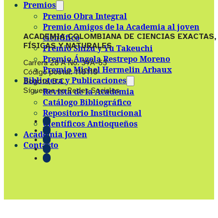
Premios
Premio Obra Integral
Premio Amigos de la Academia al joven
ACADEMIA COLOMBIANA DE CIENCIAS EXACTAS,
científico
FÍSICAS Y NATURALES
Premio Shizu y Yu Takeuchi
Premio Ángela Restrepo Moreno
Carrera 28 A No. 39A-63
Premio Michel Hermelin Arbaux
Código postal: 110110
Biblioteca y Publicaciones
Bogotá, D.C.
Síguenos en Redes Sociales
Revista de la Academia
Catálogo Bibliográfico
Repositorio Institucional
Científicos Antioqueños
Academia Joven
Contacto