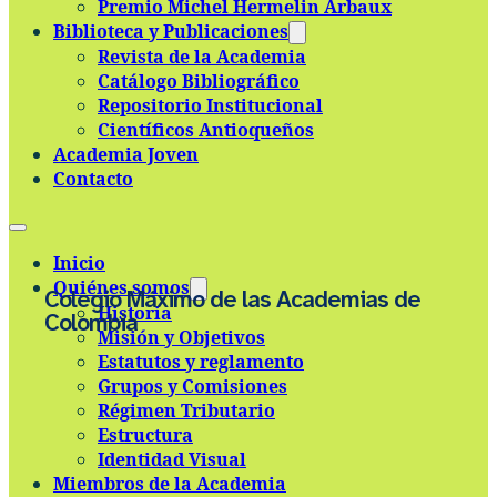
Premio Michel Hermelin Arbaux
Skip to main content
Skip to footer
Biblioteca y Publicaciones
Revista de la Academia
Catálogo Bibliográfico
Repositorio Institucional
Científicos Antioqueños
Academia Joven
Contacto
Inicio
Quiénes somos
Colegio Máximo de las Academias de
Historia
Colombia
Misión y Objetivos
Estatutos y reglamento
Grupos y Comisiones
Régimen Tributario
Estructura
Identidad Visual
Miembros de la Academia