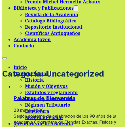
Premio Michel Hermelin Arbaux
Skip to main content
Skip to footer
Biblioteca y Publicaciones
Revista de la Academia
Catálogo Bibliográfico
Repositorio Institucional
Científicos Antioqueños
Academia Joven
Contacto
Inicio
Categoría:
Uncategorized
Quiénes somos
Historia
Misión y Objetivos
Estatutos y reglamento
Palabras de Bienvenida
Grupos y Comisiones
Régimen Tributario
28 mayo, 2026
Estructura
Sesión solemne de celebración de los 90 años de la
Identidad Visual
Academia Colombiana de Ciencias Exactas, Físicas y
Miembros de la Academia