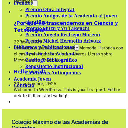
Naturales
Premios
Premio Obra Integral
Premio Amigos de la Academia al joven
científico
¿Por qué no trascendemos en Ciencia y
Premio Shizu y Yu Takeuchi
Tecnología?
Premio Ángela Restrepo Moreno
Premio Michel Hermelin Arbaux
22 abril, 2026
Biblioteca y Publicaciones
Invitación al primer Seminario de Memoria Histórica con
Revista de la Academia
el caso paradigmático: Jorge Álvarez Lleras sobre
Catálogo Bibliográfico
Meteorología Tropical
Repositorio Institucional
Hello world!
Científicos Antioqueños
Academia Joven
23 septiembre, 2025
Contacto
Welcome to WordPress. This is your first post. Edit or
delete it, then start writing!
Colegio Máximo de las Academias de
Colombia