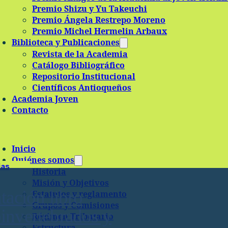
Premio Shizu y Yu Takeuchi
Premio Ángela Restrepo Moreno
Premio Michel Hermelin Arbaux
Biblioteca y Publicaciones
Revista de la Academia
Catálogo Bibliográfico
Repositorio Institucional
Científicos Antioqueños
Academia Joven
Contacto
Inicio
Quiénes somos
ias
Historia
Misión y Objetivos
tación libro
Estatutos y reglamento
Grupos y Comisiones
invertebrados y
Régimen Tributario
Estructura