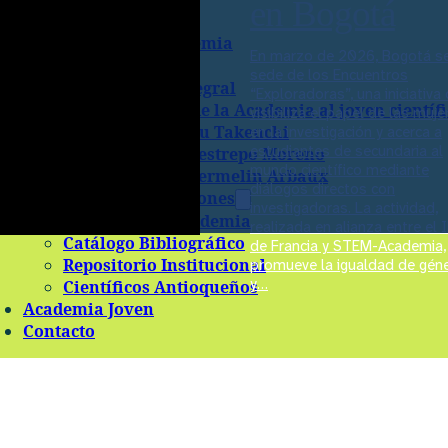
en Bogotá
Identidad Visual
Miembros de la Academia
En marzo de 2026, Bogotá s
Premios
sede de los Encuentros
Premio Obra Integral
“Exploradoras”, una iniciativa
Premio Amigos de la Academia al joven científ
visibiliza el papel de las muje
Premio Shizu y Yu Takeuchi
en la investigación y acerca a
estudiantes de secundaria al
Premio Ángela Restrepo Moreno
mundo científico mediante
Premio Michel Hermelin Arbaux
diálogos directos con
Biblioteca y Publicaciones
investigadoras. La actividad,
Revista de la Academia
realizada en alianza entre el 
Catálogo Bibliográfico
de Francia y STEM-Academia,
Repositorio Institucional
promueve la igualdad de gén
y…
Científicos Antioqueños
Academia Joven
Contacto