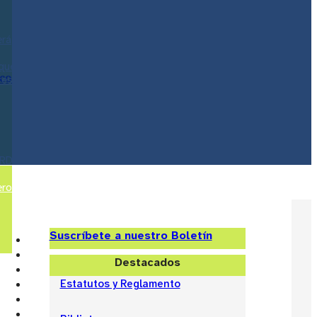
erá
 que
ico
res
IRD
ero
Suscríbete a nuestro Boletín
Destacados
Estatutos y Reglamento