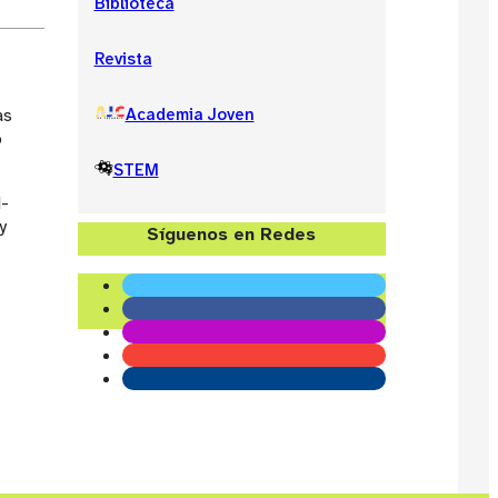
Biblioteca
Revista
as
Academia Joven
o
STEM
M-
y
Síguenos en Redes