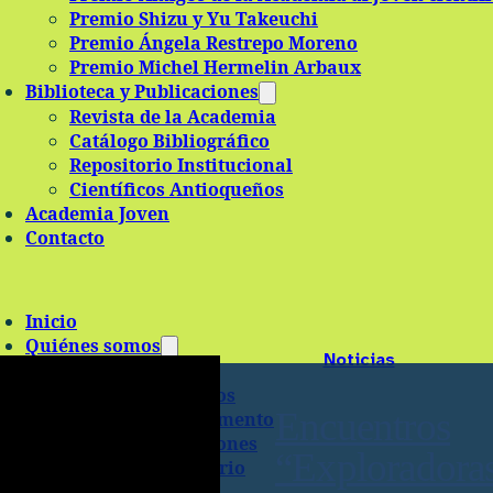
Premio Shizu y Yu Takeuchi
Premio Ángela Restrepo Moreno
Premio Michel Hermelin Arbaux
Biblioteca y Publicaciones
Revista de la Academia
Catálogo Bibliográfico
Repositorio Institucional
Científicos Antioqueños
Academia Joven
Contacto
Inicio
Quiénes somos
Noticias
Historia
Misión y Objetivos
Encuentros
Estatutos y reglamento
Grupos y Comisiones
“Exploradora
Régimen Tributario
Estructura